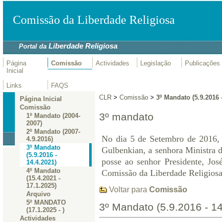
Comissão da Liberdade Religiosa
Liberdade Religiosa
Portal da
Página
Comissão
Actividades
Legislação
Publicações
Inicial
Links
FAQS
CLR
>
Comissão
>
3º Mandato (5.9.2016 
Página Inicial
Comissão
3º mandato
1º Mandato (2004-
2007)
2º Mandato (2007-
No dia 5 de Setembro de 2016, 
4.9.2016)
3º Mandato
Gulbenkian, a senhora Ministra 
(5.9.2016 -
posse ao senhor Presidente, Jo
14.4.2021)
4º Mandato
Comissão da Liberdade Religiosa
(15.4.2021 -
17.1.2025)
Voltar para
Comissão
Arquivo
5º MANDATO
3º Mandato (5.9.2016 - 1
(17.1.2025 - )
Actividades