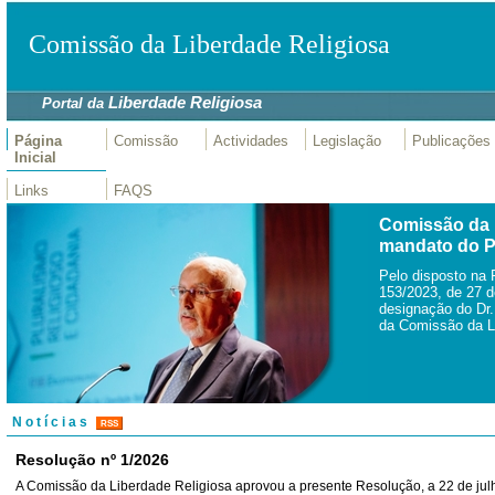
Comissão da Liberdade Religiosa
Liberdade Religiosa
Portal da
Página
Comissão
Actividades
Legislação
Publicações
Inicial
Links
FAQS
Comissão da 
mandato do P
Pelo disposto na 
153/2023, de 27 d
designação do Dr.
da Comissão da Li
N o t í c i a s
RSS
Resolução nº 1/2026
A Comissão da Liberdade Religiosa aprovou a presente Resolução, a 22 de jul