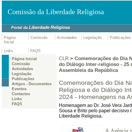
Comissão da Liberdade Religiosa
Liberdade Religiosa
Portal da
Página
Comissão
Actividades
Legislação
Publicações
Inicial
Links
FAQS
CLR
>
Comemorações do Dia Na
Página Inicial
do Diálogo Inter-religioso - 2
Comissão
Actividades
Assembleia da República
Legislação
Publicações
Comemorações do Dia Nac
Artigos - Documentos
Religiosa e do Diálogo Int
Eventos
Contactos
2024 - Homenagens na As
Links
FAQS
Homenagem ao Dr. José Vera Jardi
Sousa e Brito pelo papel decisivo
Liberdade Religiosa.
A Agência p