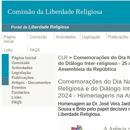
Comissão da Liberdade Religiosa
Liberdade Religiosa
Portal da
Página
Comissão
Actividades
Legislação
Publicações
Inicial
Links
FAQS
CLR
>
Comemorações do Dia Na
Página Inicial
do Diálogo Inter-religioso - 2
Comissão
Actividades
Assembleia da República
Legislação
Publicações
Comemorações do Dia Nac
Artigos - Documentos
Religiosa e do Diálogo Int
Eventos
Contactos
2024 - Homenagens na As
Links
FAQS
Homenagem ao Dr. José Vera Jardi
Sousa e Brito pelo papel decisivo
Liberdade Religiosa.
A Agência p