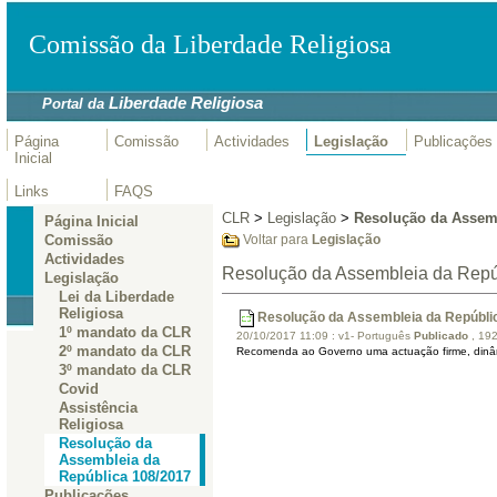
Comissão da Liberdade Religiosa
Liberdade Religiosa
Portal da
Página
Comissão
Actividades
Legislação
Publicações
Inicial
Links
FAQS
CLR
>
Legislação
>
Resolução da Assemb
Página Inicial
Comissão
Voltar para
Legislação
Actividades
Resolução da Assembleia da Repú
Legislação
Lei da Liberdade
Religiosa
Resolução da Assembleia da Repúbli
1º mandato da CLR
20/10/2017 11:09
:
v1- Português
Publicado
, 19
2º mandato da CLR
Recomenda ao Governo uma actuação firme, dinâmi
3º mandato da CLR
Covid
Assistência
Religiosa
Resolução da
Assembleia da
República 108/2017
Publicações