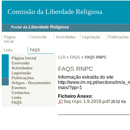
Comissão da Liberdade Religiosa
Liberdade Religiosa
Portal da
Página
Comissão
Actividades
Legislação
Publicações
Inicial
Links
FAQS
CLR
>
FAQS
>
FAQS RNPC
Página Inicial
Comissão
FAQS RNPC
Actividades
Legislação
Informação extraída do site
Publicações
http://www.irn.mj.pt/sections/irn/a
Artigos - Documentos
mais/?pp=1
Eventos
Contactos
Ficheiro Anexo:
Links
faq rnpc 1.9.2019.pdf
28.02 Kb
FAQS