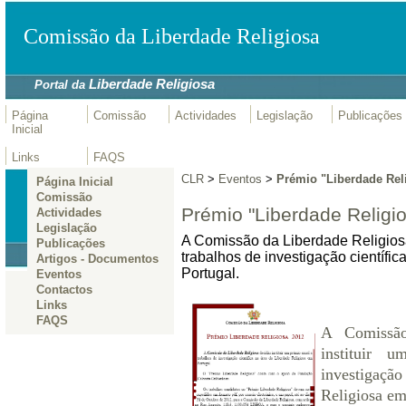
Comissão da Liberdade Religiosa
Liberdade Religiosa
Portal da
Página
Comissão
Actividades
Legislação
Publicações
Inicial
Links
FAQS
CLR
>
Eventos
>
Prémio "Liberdade Reli
Página Inicial
Comissão
Prémio "Liberdade Religio
Actividades
Legislação
A Comissão da Liberdade Religiosa 
Publicações
trabalhos de investigação científi
Artigos - Documentos
Portugal.
Eventos
Contactos
Links
FAQS
A Comissão
instituir 
investigaçã
Religiosa em