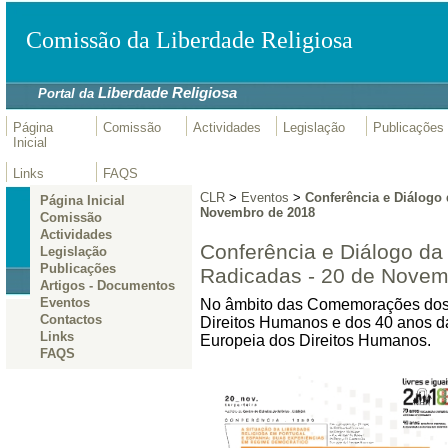
Comissão da Liberdade Religiosa
Liberdade Religiosa
Portal da
Página
Comissão
Actividades
Legislação
Publicações
Inicial
Links
FAQS
CLR
>
Eventos
>
Conferência e Diálogo
Página Inicial
Novembro de 2018
Comissão
Actividades
Conferência e Diálogo d
Legislação
Publicações
Radicadas - 20 de Novem
Artigos - Documentos
Eventos
No âmbito das Comemorações dos 
Contactos
Direitos Humanos e dos 40 anos d
Links
Europeia dos Direitos Humanos.
FAQS