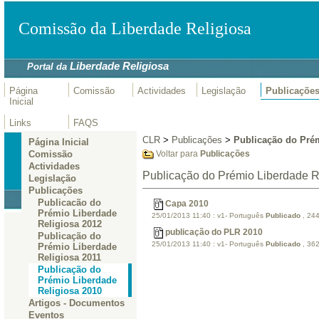
Comissão da Liberdade Religiosa
Liberdade Religiosa
Portal da
Página
Comissão
Actividades
Legislação
Publicaçõe
Inicial
Links
FAQS
CLR
>
Publicações
>
Publicação do Prém
Página Inicial
Comissão
Voltar para
Publicações
Actividades
Publicação do Prémio Liberdade R
Legislação
Publicações
Publicacão do
Capa 2010
Prémio Liberdade
25/01/2013 11:40
:
v1- Português
Publicado
, 24
Religiosa 2012
publicação do PLR 2010
Publicação do
25/01/2013 11:40
:
v1- Português
Publicado
, 36
Prémio Liberdade
Religiosa 2011
Publicação do
Prémio Liberdade
Religiosa 2010
Artigos - Documentos
Eventos