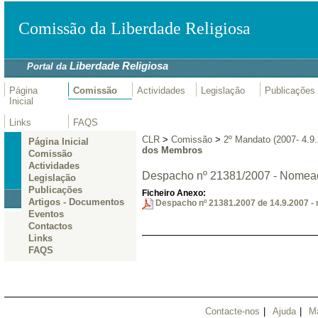
Comissão da Liberdade Religiosa
Liberdade Religiosa
Portal da
Página
Comissão
Actividades
Legislação
Publicações
Inicial
Links
FAQS
CLR
>
Comissão
>
2º Mandato (2007- 4.9
Página Inicial
dos Membros
Comissão
Actividades
Despacho nº 21381/2007 - Nomea
Legislação
Publicações
Ficheiro Anexo:
Artigos - Documentos
Despacho nº 21381.2007 de 14.9.2007 
Eventos
Contactos
Links
FAQS
Contacte-nos
|
Ajuda
|
M