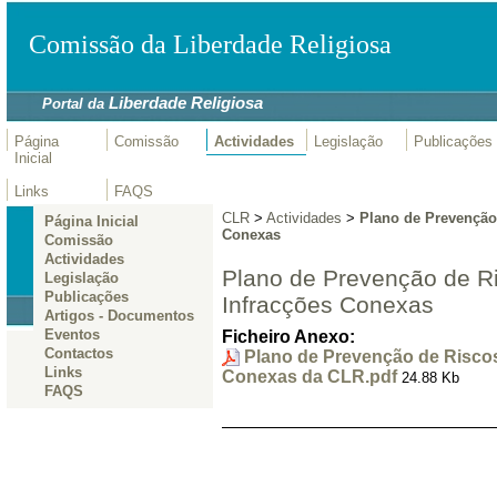
Comissão da Liberdade Religiosa
Liberdade Religiosa
Portal da
Página
Comissão
Actividades
Legislação
Publicações
Inicial
Links
FAQS
CLR
>
Actividades
>
Plano de Prevenção
Página Inicial
Conexas
Comissão
Actividades
Plano de Prevenção de R
Legislação
Publicações
Infracções Conexas
Artigos - Documentos
Eventos
Ficheiro Anexo:
Contactos
Plano de Prevenção de Riscos
Links
Conexas da CLR.pdf
24.88 Kb
FAQS