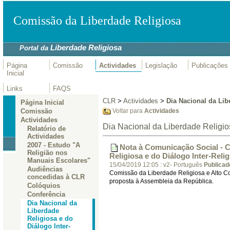
Comissão da Liberdade Religiosa
Liberdade Religiosa
Portal da
Página
Comissão
Actividades
Legislação
Publicações
Inicial
Links
FAQS
CLR
>
Actividades
>
Dia Nacional da Lib
Página Inicial
Comissão
Voltar para
Actividades
Actividades
Dia Nacional da Liberdade Religios
Relatório de
Actividades
2007 - Estudo "A
Nota à Comunicação Social - C
Religião nos
Religiosa e do Diálogo Inter-Reli
Manuais Escolares"
15/04/2019 12:05
:
v2- Português
Publicad
Audiências
Comissão da Liberdade Religiosa e Alto 
concedidas à CLR
proposta à Assembleia da República.
Colóquios
Conferência
Dia Nacional da
Liberdade
Religiosa e do
Diálogo Inter-