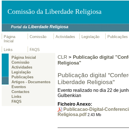
Comissão da Liberdade Religiosa
Liberdade Religiosa
Portal da
Página
Comissão
Actividades
Legislação
Publicações
Inicial
Links
FAQS
CLR
>
Publicação digital "Conf
Página Inicial
Religiosa"
Comissão
Actividades
Legislação
Publicação digital "Confe
Publicações
Liberdade Religiosa"
Artigos - Documentos
Eventos
Evento realizado no dia 22 de jun
Contactos
Gulbenkian
Links
FAQS
Ficheiro Anexo:
Publicacao-Digital-Conferenc
Religiosa.pdf
2.43 Mb