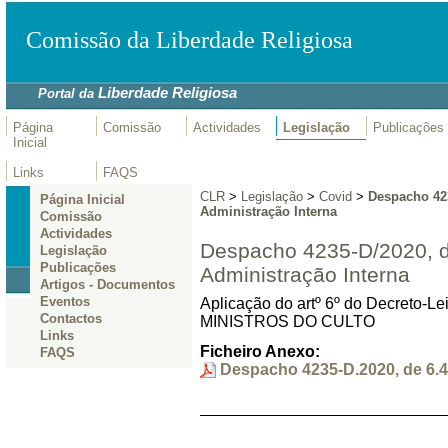
Comissão da Liberdade Religiosa
Liberdade Religiosa
Portal da
Página
Comissão
Actividades
Legislação
Publicações
Inicial
Links
FAQS
CLR
>
Legislação
>
Covid
>
Despacho 423
Página Inicial
Administração Interna
Comissão
Actividades
Despacho 4235-D/2020, de
Legislação
Publicações
Administração Interna
Artigos - Documentos
Eventos
Aplicação do artº 6º do Decreto-Lei
Contactos
MINISTROS DO CULTO
Links
Ficheiro Anexo:
FAQS
Despacho 4235-D.2020, de 6.4