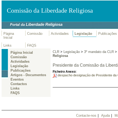
Comissão da Liberdade Religiosa
Liberdade Religiosa
Portal da
Página
Comissão
Actividades
Legislação
Publicações
Inicial
Links
FAQS
CLR
>
Legislação
>
3º mandato da CLR
>
Página Inicial
Religiosa
Comissão
Actividades
Presidente da Comissão da Liberd
Legislação
Publicações
Ficheiro Anexo:
Artigos - Documentos
despacho designação de Presidente da
Eventos
Contactos
Links
FAQS
Contacte-nos
|
Ajuda
|
M