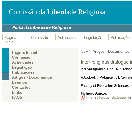
Comissão da Liberdade Religiosa
Liberdade Religiosa
Portal da
Página
Comissão
Actividades
Legislação
Publicações
Inicial
CLR
>
Artigos - Documentos
Página Inicial
Comissão
Inter-religious dialogue 
Actividades
Legislação
Inter-religious dialogue in scho
Publicações
Artigos - Documentos
A Abdool, F Potgieter, J L Van 
Eventos
Faculty of Education Sciences,
Contactos
Links
Ficheiro Anexo:
FAQS
Inter-religious_dialogue_i