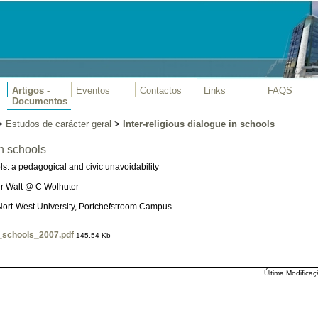
Artigos -
Eventos
Contactos
Links
FAQS
Documentos
>
Estudos de carácter geral
>
Inter-religious dialogue in schools
in schools
ols: a pedagogical and civic unavoidability
der Walt @ C Wolhuter
 Nort-West University, Portchefstroom Campus
n_schools_2007.pdf
145.54 Kb
Última Modificaç