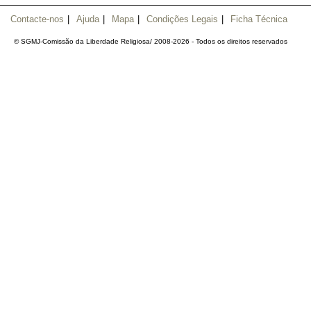
Contacte-nos
|
Ajuda
|
Mapa
|
Condições Legais
|
Ficha Técnica
© SGMJ-Comissão da Liberdade Religiosa/ 2008-
2026 - Todos os direitos reservados