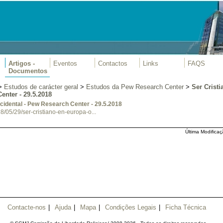
Artigos -
Eventos
Contactos
Links
FAQS
Documentos
>
Estudos de carácter geral
>
Estudos da Pew Research Center
>
Ser Crist
enter - 29.5.2018
cidental - Pew Research Center - 29.5.2018
/05/29/ser-cristiano-en-europa-o...
Última Modificaç
Contacte-nos
|
Ajuda
|
Mapa
|
Condições Legais
|
Ficha Técnica