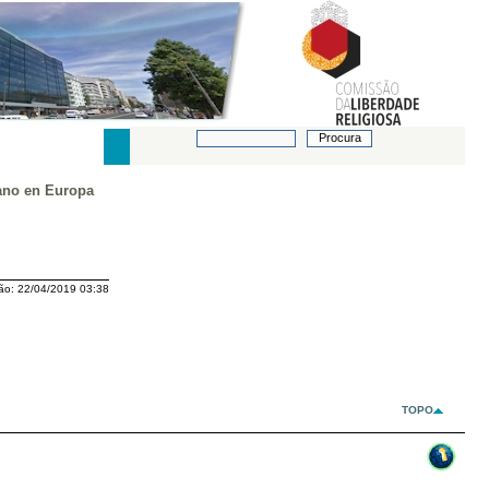
iano en Europa
ão:
22/04/2019 03:38
TOPO