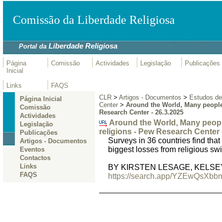
Comissão da Liberdade Religiosa
Liberdade Religiosa
Portal da
Página
Comissão
Actividades
Legislação
Publicações
Inicial
Links
FAQS
CLR
>
Artigos - Documentos
>
Estudos de 
Página Inicial
Center
>
Around the World, Many peoplea
Comissão
Research Center - 26.3.2025
Actividades
Around the World, Many peopl
Legislação
religions - Pew Research Center 
Publicações
Surveys in 36 countries find tha
Artigos - Documentos
biggest losses from religious sw
Eventos
Contactos
Links
BY KIRSTEN LESAGE, KELSEY
FAQS
https://search.app/YZEwQsXb