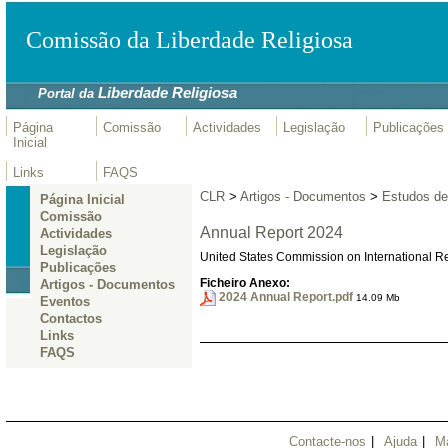
Comissão da Liberdade Religiosa
Liberdade Religiosa
Portal da
Página
Comissão
Actividades
Legislação
Publicações
Inicial
Links
FAQS
CLR
>
Artigos - Documentos
>
Estudos de 
Página Inicial
Comissão
Annual Report 2024
Actividades
Legislação
United States Commission on International R
Publicações
Ficheiro Anexo:
Artigos - Documentos
2024 Annual Report.pdf
14.09 Mb
Eventos
Contactos
Links
FAQS
Contacte-nos
|
Ajuda
|
M