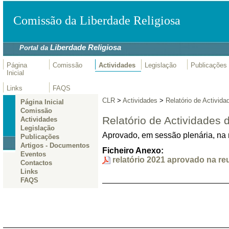
Comissão da Liberdade Religiosa
Liberdade Religiosa
Portal da
Página
Comissão
Actividades
Legislação
Publicações
Inicial
Links
FAQS
CLR
>
Actividades
>
Relatório de Activida
Página Inicial
Comissão
Relatório de Actividades
Actividades
Legislação
Aprovado, em sessão plenária, na 
Publicações
Artigos - Documentos
Ficheiro Anexo:
Eventos
relatório 2021 aprovado na re
Contactos
Links
FAQS