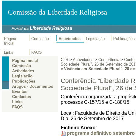
Comissão da Liberdade Religiosa
Liberdade Religiosa
Portal da
Página
Comissão
Actividades
Legislação
Publicações
Inicial
Links
FAQS
CLR
>
Actividades
>
Conferência
>
Confer
Página Inicial
Sociedade Plural", 26 de Setembro de 201
Comissão
e Vivência em Sociedade Plural", 26 de
Actividades
Legislação
Conferência "Liberdade R
Publicações
Artigos - Documentos
Sociedade Plural", 26 de
Eventos
Conferência organizada a propósi
Contactos
processos C-157/15 e C-188/15
Links
FAQS
Local: Faculdade de Direito da Un
Dia: 26 de Setembro de 2017
Ficheiro Anexo:
programa definitivo setembro