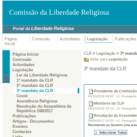
Comissão da Liberdade Religiosa
Liberdade Religiosa
Portal da
Página
Comissão
Actividades
Legislação
Publicações
Inicial
CLR
>
Legislação
>
3º mand
Página Inicial
Comissão
Voltar para
Legislação
Actividades
3º mandato da CLR
Legislação
Lei da Liberdade Religiosa
1º mandato da CLR
2º mandato da CLR
3º mandato da CLR
Presidente da Comissão 
Covid
06/10/2016 03:02
:
v1- Portuguê
Assistência Religiosa
Membros da CLR
Resolução da Assembleia da
06/10/2016 03:10
:
v1- Portuguê
República 108/2017
Resolução da Assemblei
Publicações
06/06/2017 03:05
:
v1- Portuguê
Artigos - Documentos
Recomenda ao Governo uma actuaçã
Eventos
Contactos
Links