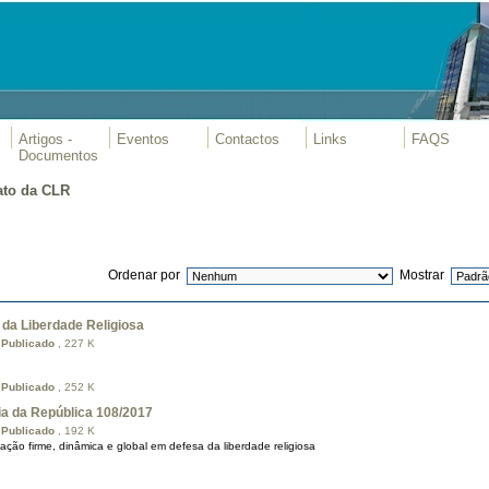
Artigos -
Eventos
Contactos
Links
FAQS
Documentos
ato da CLR
Ordenar por
Mostrar
da Liberdade Religiosa
s
Publicado
, 227 K
s
Publicado
, 252 K
a da República 108/2017
s
Publicado
, 192 K
o firme, dinâmica e global em defesa da liberdade religiosa