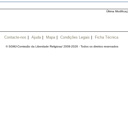
Última Modificaç
Contacte-nos
|
Ajuda
|
Mapa
|
Condições Legais
|
Ficha Técnica
© SGMJ-Comissão da Liberdade Religiosa/ 2008-
2026 - Todos os direitos reservados