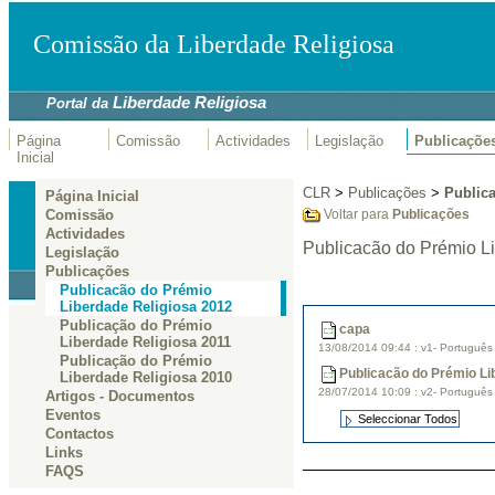
Comissão da Liberdade Religiosa
Liberdade Religiosa
Portal da
Página
Comissão
Actividades
Legislação
Publicaçõe
Inicial
CLR
>
Publicações
>
Public
Página Inicial
Comissão
Voltar para
Publicações
Actividades
Publicacão do Prémio L
Legislação
Publicações
Publicacão do Prémio
Liberdade Religiosa 2012
Publicação do Prémio
capa
Liberdade Religiosa 2011
13/08/2014 09:44
:
v1- Portuguê
Publicação do Prémio
Publicacão do Prémio Li
Liberdade Religiosa 2010
28/07/2014 10:09
:
v2- Portuguê
Artigos - Documentos
Eventos
Contactos
Links
FAQS