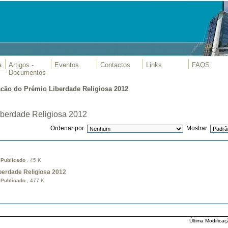
s
Artigos -
Eventos
Contactos
Links
FAQS
Documentos
acão do Prémio Liberdade Religiosa 2012
iberdade Religiosa 2012
Ordenar por
Mostrar
s
Publicado
, 45 K
berdade Religiosa 2012
s
Publicado
, 477 K
Última Modificaç