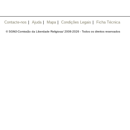
Contacte-nos
|
Ajuda
|
Mapa
|
Condições Legais
|
Ficha Técnica
© SGMJ-Comissão da Liberdade Religiosa/ 2008-
2026 - Todos os direitos reservados