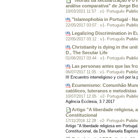
"Teorias da secularização e o
análise comparativa" de Jorge B
10/03/2021 11:57
:
v1- Português
Publi
"Islamophobia in Portugal - Na
22/05/2017 03:07
:
v1- Português
Publi
Legalizing Discrimination in 
22/05/2017 03:12
:
v1- Português
Publi
Christianity is dying in the u
D., The Secular Life
01/06/2017 03:44
:
v1- Português
Publi
Las personas antes que las fr
06/07/2017 11:05
:
v1- Português
Publi
III Encuentro interreligioso y civil por l
Ecumenismo: Comunhão Mundia
católicos, luteranos e metodist
10/07/2017 12:05
:
v2- Português
Publi
Agência Ecclesia, 3.7.2017
Artigo "A liberdade religiosa, 
Constitucional
17/11/2016 12:28
:
v2- Português
Publi
Artigo "A liberdade religiosa em Portugal
Constitucional, da Dra. Manuela Baptist