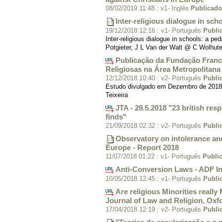
08/02/2019 11:48
:
v1- Inglês
Publicad
Inter-religious dialogue in sch
19/12/2018 12:16
:
v1- Português
Publi
Inter-religious dialogue in schools: a pe
Potgieter, J L Van der Walt @ C Wolhute
Publicação da Fundação Franc
Religiosas na Área Metropolitana
12/12/2018 10:40
:
v2- Português
Publi
Estudo divulgado em Dezembro de 2018,
Teixeira
JTA - 29.5.2018 "23 british res
finds"
21/09/2018 02:32
:
v2- Português
Publi
Observatory on intolerance and
Europe - Report 2018
11/07/2018 01:22
:
v1- Português
Publi
Anti-Conversion Laws - ADF In
10/05/2018 12:45
:
v1- Português
Publi
Are religious Minorities really
Journal of Law and Religion, Ox
17/04/2018 12:19
:
v2- Português
Publi