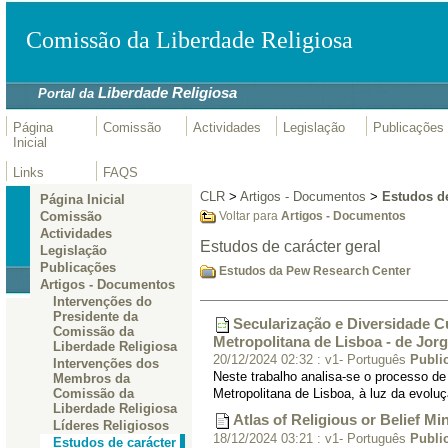
Comissão da Liberdade Religiosa
Liberdade Religiosa
Portal da
Página
Comissão
Actividades
Legislação
Publicações
Inicial
Links
FAQS
CLR
>
Artigos - Documentos
>
Estudos de
Página Inicial
Comissão
Voltar para
Artigos - Documentos
Actividades
Estudos de carácter geral
Legislação
Publicações
Estudos da Pew Research Center
Artigos - Documentos
Intervenções do
Presidente da
Secularização e Diversidade C
Comissão da
Metropolitana de Lisboa - de Jor
Liberdade Religiosa
20/12/2024 02:32
:
v1- Português
Publi
Intervenções dos
Neste trabalho analisa-se o processo de
Membros da
Comissão da
Metropolitana de Lisboa, à luz da evoluç
Liberdade Religiosa
Atlas of Religious or Belief Mi
Líderes Religiosos
18/12/2024 03:21
:
v1- Português
Publi
Estudos de carácter