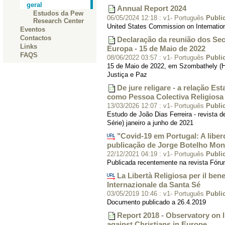
geral
Annual Report 2024
Estudos da Pew
06/05/2024 12:18
:
v1- Português
Publi
Research Center
United States Commission on Internatio
Eventos
Contactos
Declaração da reunião dos Sec
Links
Europa - 15 de Maio de 2022
FAQS
08/06/2022 03:57
:
v1- Português
Publi
15 de Maio de 2022, em Szombathely (H
Justiça e Paz
De jure religare - a relação E
como Pessoa Colectiva Religiosa 
13/03/2026 12:07
:
v1- Português
Publi
Estudo de João Dias Ferreira - revista de 
Série) janeiro a junho de 2021
"Covid-19 em Portugal: A liber
publicação de Jorge Botelho Mon
22/12/2021 04:19
:
v1- Português
Publi
Publicada recentemente na revista Fórum
La Libertà Religiosa per il ben
Internazionale da Santa Sé
03/05/2019 10:46
:
v1- Português
Publi
Documento publicado a 26.4.2019
Report 2018 - Observatory on 
against Christians in Europe