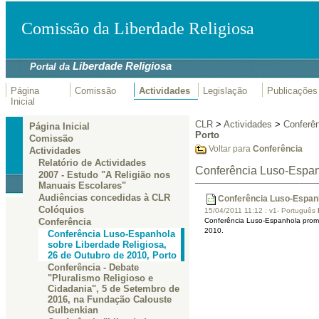
Comissão da Liberdade Religiosa
Liberdade Religiosa
Portal da
Página
Comissão
Actividades
Legislação
Publicações
Inicial
CLR
>
Actividades
>
Conferên
Página Inicial
Porto
Comissão
Voltar para
Conferência
Actividades
Relatório de Actividades
Conferência Luso-Espanh
2007 - Estudo "A Religião nos
Manuais Escolares"
Audiências concedidas à CLR
Conferência Luso-Espanh
Colóquios
15/04/2011 11:12
:
v1- Português
Conferência Luso-Espanhola promo
Conferência
2010.
Conferência Luso-Espanhola
sobre Liberdade Religiosa,
26 de Outubro de 2010, Porto
Conferência - Debate
"Pluralismo Religioso e
Cidadania", 5 de Setembro de
2016, na Fundação Calouste
Gulbenkian