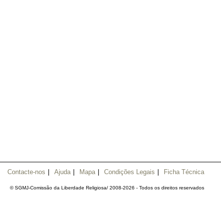
Contacte-nos
|
Ajuda
|
Mapa
|
Condições Legais
|
Ficha Técnica
© SGMJ-Comissão da Liberdade Religiosa/ 2008-
2026 - Todos os direitos reservados